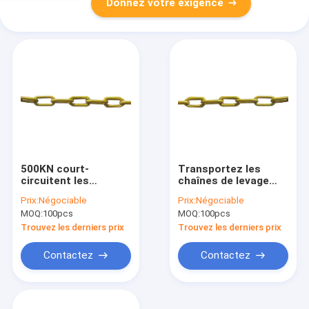
Donnez votre exigence
500KN court-
Transportez les
circuitent les
chaînes de levage
chaînes de levage
industrielles 850kn
Prix:
Négociable
Prix:
Négociable
industrielles avec la
pour construire, quai
MOQ:
100pcs
MOQ:
100pcs
peinture
jaune/fouetter le
Trouvez les derniers prix
Trouvez les derniers prix
maillon de chaîne
Contactez
Contactez