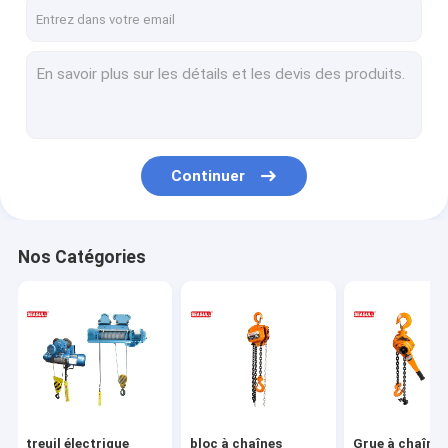
Visite d'usine
Contrôle de qualité
Contactez-nous
Nouvelles
Continuer
Demandez une citation
Nos Catégories
treuil électrique chaîne
bloc à chaînes manuel
Grue à chaînes de levier
Extracteur manuel de câble
treuil électrique
bloc à chaînes
Grue à chaînes