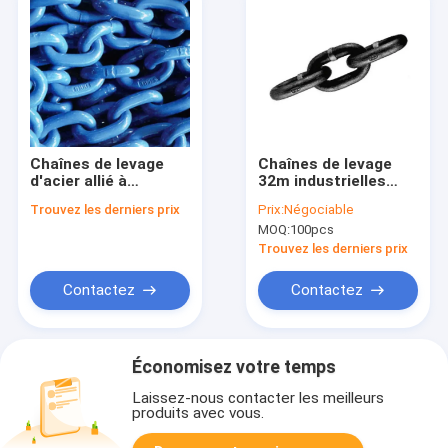
Chaînes de levage
Chaînes de levage
d'acier allié à
32m industrielles
charges lourdes 600
résistantes avec la
Trouvez les derniers prix
Prix:
Négociable
lbs Limites de charge
norme d'EN818-2/DIN
MOQ:
100pcs
de travail Résistance
5687-80
à la corrosion
Trouvez les derniers prix
Contactez
Contactez
Économisez votre temps
Laissez-nous contacter les meilleurs
produits avec vous.