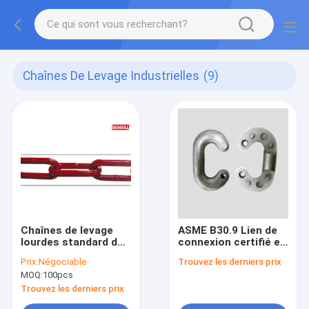
Chaînes De Levage Industrielles
(9)
Chaînes de levage
ASME B30.9 Lien de
lourdes standard de
connexion certifié en
levage industrielles
acier allié galvanisé
Prix:
Négociable
Trouvez les derniers prix
courtes résistantes
MOQ:
100pcs
de chaînes de
Linkchain
Trouvez les derniers prix