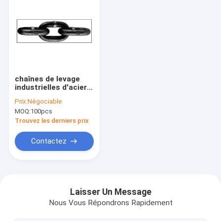
chaînes de levage
industrielles d'acier
au chrome de 26m
Prix:
Négociable
pour l'entrepôt
MOQ:
100pcs
Trouvez les derniers prix
Contactez
Maison
Produits
Laisser Un Message
Nous Vous Répondrons Rapidement
Au sujet de nous