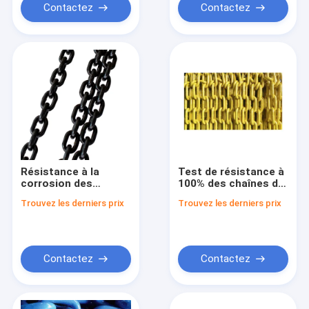
Contactez
Contactez
Résistance à la
Test de résistance à
corrosion des
100% des chaînes de
chaînes de levage
levage lourdes
Trouvez les derniers prix
Trouvez les derniers prix
industrielles
galvanisées en acier
allié ASME B30.9 /
OSHA certifié
Contactez
Contactez