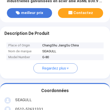
industrielles galvanisées en acier allié ASME B30.9 /
OSHA certifié
meilleur prix
Contactez
Description De Produit
Place of Origin
ChangShu JiangSu China
Nom de marque
SEAGULL
Model Number
G-80
Regardez plus
Coordonnées
SEAGULL
0512-52631331