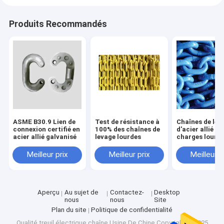
Produits Recommandés
ASME B30.9 Lien de
Test de résistance à
Chaînes de lev
connexion certifié en
100% des chaînes de
d'acier allié à
acier allié galvanisé
levage lourdes
charges lourd
lbs Limites de
de travail Rés
Meilleur prix
Meilleur prix
Meilleur p
à la corrosion
Aperçu
Au sujet de
Contactez-
Desktop
nous
nous
Site
Plan du site
Politique de confidentialité
Qualité
treuil électrique chaîne
Usine De Chine.Copyright © 2025