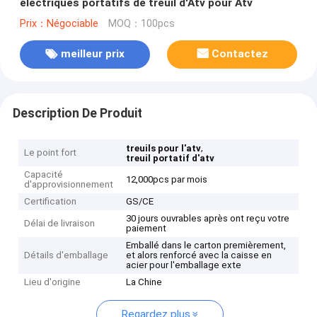
électriques portatifs de treuil d'Atv pour Atv
Prix：Négociable
MOQ：100pcs
meilleur prix
Contactez
Description De Produit
,
treuils pour l'atv
Le point fort
treuil portatif d'atv
Capacité
12,000pcs par mois
d'approvisionnement
Certification
GS/CE
30 jours ouvrables après ont reçu votre
Délai de livraison
paiement
Emballé dans le carton premièrement,
Détails d'emballage
et alors renforcé avec la caisse en
acier pour l'emballage exte
Lieu d'origine
La Chine
Regardez plus