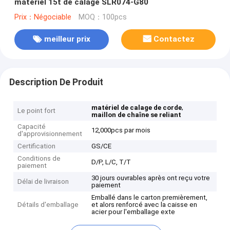
matériel 15t de calage SLR074-G80
Prix：Négociable
MOQ：100pcs
meilleur prix
Contactez
Description De Produit
,
matériel de calage de corde
Le point fort
maillon de chaîne se reliant
Capacité
12,000pcs par mois
d'approvisionnement
Certification
GS/CE
Conditions de
D/P, L/C, T/T
paiement
30 jours ouvrables après ont reçu votre
Délai de livraison
paiement
Emballé dans le carton premièrement,
Détails d'emballage
et alors renforcé avec la caisse en
acier pour l'emballage exte