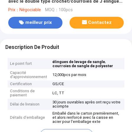
avec le double type crochet/courroies de J élingues
de levage
Prix：Négociable
MOQ：100pcs
meilleur prix
Contactez
Description De Produit
,
élingues de levage de sangle
Le point fort
courroies de sangle de polyester
Capacité
12,000pcs par mois
d'approvisionnement
Certification
GS/CE
Conditions de
LC, TT
paiement
30 jours ouvrables après ont reçu votre
Délai de livraison
acompte
Emballé dans le carton premièrement,
Détails d'emballage
et alors renforcé avec la caisse en
acier pour l'emballage exte