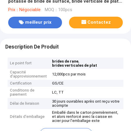
potasse de bride de surface, bride verticale de plat
d'Univerdal de 3 tonnes
Prix：Négociable
MOQ：100pcs
meilleur prix
Contactez
Description De Produit
,
brides de rane
Le point fort
brides verticales de plat
Capacité
12,000pcs par mois
d'approvisionnement
Certification
GS/CE
Conditions de
LC, TT
paiement
30 jours ouvrables après ont reçu votre
Délai de livraison
acompte
Emballé dans le carton premièrement,
Détails d'emballage
et alors renforcé avec la caisse en
acier pour l'emballage exte