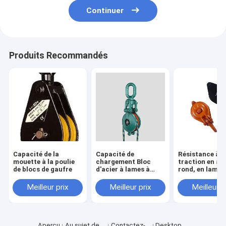
Continuer
Produits Recommandés
Capacité de la
Capacité de
Résistance à l
mouette à la poulie
chargement Bloc
traction en ac
de blocs de gaufre
d'acier à lames à
rond, en lamell
poulie Finition lisse
poulie, en arge
Couleur argentée
peint pour le r
Meilleur prix
Meilleur prix
Meilleur p
pour le levage lourd
Aperçu
Au sujet de
Contactez-
Desktop