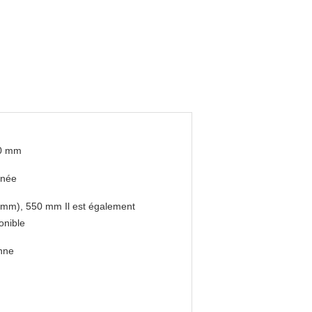
0 mm
nnée
mm), 550 mm Il est également
onible
nne