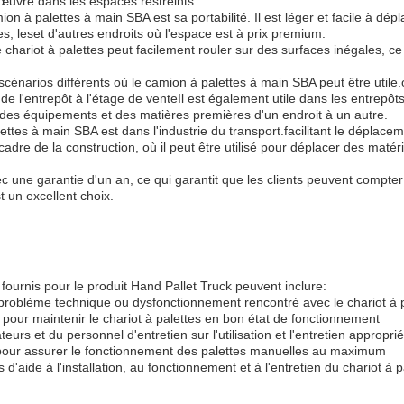
nœuvre dans les espaces restreints.
n à palettes à main SBA est sa portabilité. Il est léger et facile à dépl
nes, leset d'autres endroits où l'espace est à prix premium.
chariot à palettes peut facilement rouler sur des surfaces inégales, ce q
cénarios différents où le camion à palettes à main SBA peut être utile.où
de l'entrepôt à l'étage de venteIl est également utile dans les entrepôts e
des équipements et des matières premières d'un endroit à un autre.
ttes à main SBA est dans l'industrie du transport.facilitant le déplacem
 cadre de la construction, où il peut être utilisé pour déplacer des maté
c une garantie d'un an, ce qui garantit que les clients peuvent compter 
t un excellent choix.
 fournis pour le produit Hand Pallet Truck peuvent inclure:
problème technique ou dysfonctionnement rencontré avec le chariot à 
n pour maintenir le chariot à palettes en bon état de fonctionnement
rs et du personnel d'entretien sur l'utilisation et l'entretien appropri
 pour assurer le fonctionnement des palettes manuelles au maximum
'aide à l'installation, au fonctionnement et à l'entretien du chariot à 