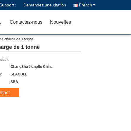
Support :
Demandez une citation
French
ualité
Contactez-nous
Nouvelles
 de charge de 1 tonne
harge de 1 tonne
roduit:
ChangShu JiangSu China
e:
SEAGULL
SBA
ntact