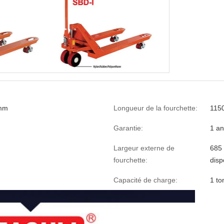
mm
Longueur de la fourchette:
115
Garantie:
1 a
Largeur externe de
685 
fourchette:
disp
Capacité de charge:
1 to