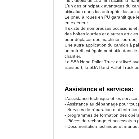
individuelle de 150 mm facilite la ma
L'un des principaux avantages du camio
utilisation dans les entrepôts, les usi
Le pneu à roues en PU garantit que le 
en extérieur.
Il existe de nombreuses occasions et s
des boîtes lourdes et d'autres articles 
pour déplacer des machines lourdes, 
Une autre application du camion à pale
un autreIl est également utile dans le
chantier.
Le SBA Hand Pallet Truck est livré ave
transport, le SBA Hand Pallet Truck es
Assistance et services:
L'assistance technique et les services
- Assistance au dépannage pour tout 
- Services de réparation et d'entretie
- programmes de formation des opérateu
- Pièces de rechange et accessoires
- Documentation technique et manuels d