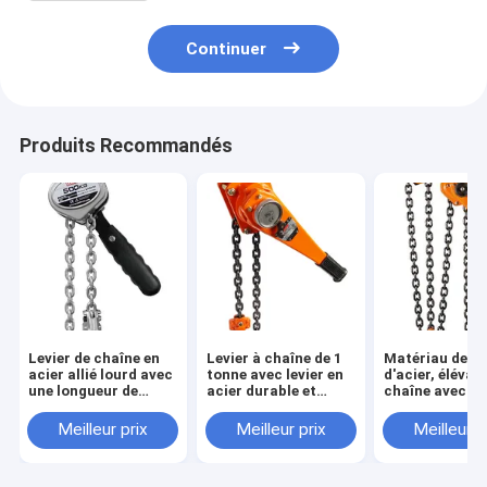
Continuer
Produits Recommandés
Levier de chaîne en
Levier à chaîne de 1
Matériau de le
acier allié lourd avec
tonne avec levier en
d'acier, élévat
une longueur de
acier durable et
chaîne avec h
levier de 41 pouces
chaîne en acier allié
de levage de 1,
et une durabilité
m
Meilleur prix
Meilleur prix
Meilleur p
améliorée