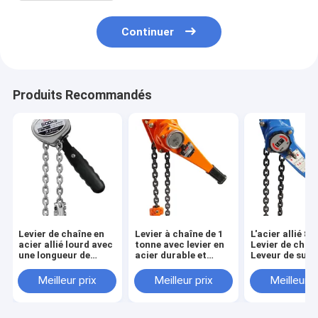
Continuer
Produits Recommandés
Levier de chaîne en
Levier à chaîne de 1
L'acier allié 8x
acier allié lourd avec
tonne avec levier en
Levier de chaî
une longueur de
acier durable et
Leveur de surf
levier de 41 pouces
chaîne en acier allié
peinte 1,5-9m
et une durabilité
Hauteur de lev
Meilleur prix
Meilleur prix
Meilleur p
améliorée
avec levier d'a